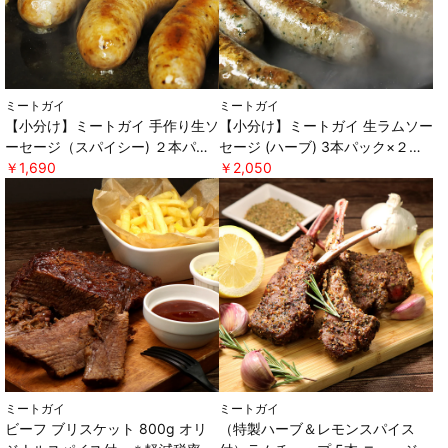
ミートガイ
ミートガイ
【小分け】ミートガイ 手作り生ソ
【小分け】ミートガイ 生ラムソー
ーセージ（スパイシー) ２本パッ
セージ (ハーブ) 3本パック×２セ
ク×２セット ＊軽減税率対象 [ミ
￥1,690
ット ＊軽減税率対象 [ミートガ
￥2,050
ートガイ]
イ]
ミートガイ
ミートガイ
ビーフ ブリスケット 800g オリ
（特製ハーブ＆レモンスパイス