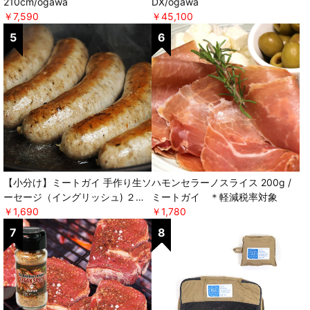
210cm/ogawa
DX/ogawa
￥7,590
￥45,100
【小分け】ミートガイ 手作り生ソ
ハモンセラーノスライス 200g /
ーセージ（イングリッシュ) ２本
ミートガイ ＊軽減税率対象
パック×２セット ＊軽減税率対
￥1,690
￥1,780
象 [ミートガイ]