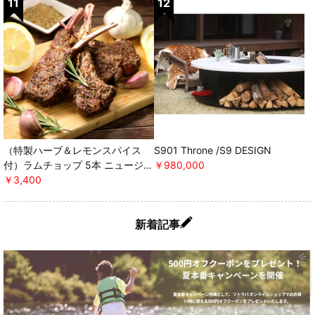
（特製ハーブ＆レモンスパイス
S901 Throne /S9 DESIGN
付）ラムチョップ 5本 ニュージー
￥980,000
ランド産 WAKANUIスプリングラ
￥3,400
ム ＊軽減税率対象 [ミートガイ]
新着記事