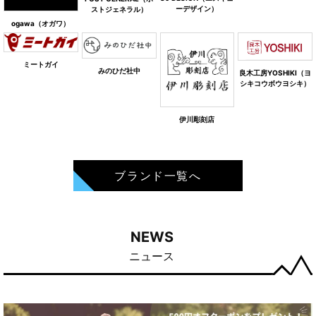
ーデザイン）
ストジェネラル）
ogawa（オガワ）
ミートガイ
みのひだ社中
良木工房YOSHIKI（ヨ
シキコウボウヨシキ）
伊川彫刻店
ブランド一覧へ
NEWS
ニュース