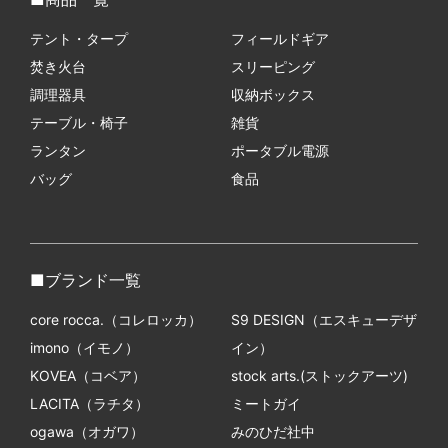
テント・タープ
フィールドギア
焚き火台
スリーピング
調理器具
収納ボックス
テーブル・椅子
雑貨
ランタン
ポータブル電源
バッグ
食品
ブランド一覧
core rocca.（コレロッカ）
S9 DESIGN（エスキューデザ
imono（イモノ）
イン）
KOVEA（コベア）
stock arts.(ストックアーツ)
LACITA（ラチタ）
ミートガイ
ogawa（オガワ）
みのひだ社中