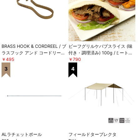
BRASS HOOK & CORDREEL / ブ
ビーフグリルケバブスライス (味
ラスフック アンド コードリール
付き・調理済み) 100g /ミートガ
POST GENERAL
￥495
イ ＊軽減税率対象
￥790
ALラチェットポール
フィールドタープレクタ