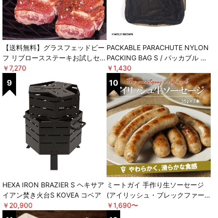
【送料無料】グラスフェッドビー
PACKABLE PARACHUTE NYLON
フ リブロースステーキお試しセッ
PACKING BAG S / パッカブル パ
ト オリジナルスパイス付き ＊軽
￥7,270
ラシュートナイロンパッキングバ
￥1,430
減税率対象 [ミートガイ]
ッグ エス POST GENERAL
HEXA IRON BRAZIER S ヘキサア
ミートガイ 手作り生ソーセージ
イアン焚き火台S KOVEA コベア
(アイリッシュ・ブレックファー
￥20,900
スト) ＊軽減税率対象 [ミートガ
￥1,690〜
イ]