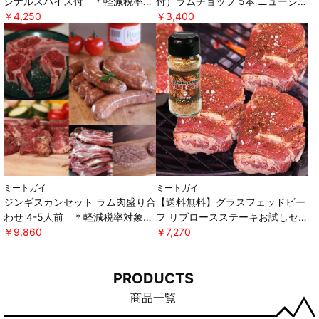
ジナルスパイス付 ＊軽減税率対
付）ラムチョップ 5本 ニュージー
象 [ミートガイ]
￥4,250
ランド産 WAKANUIスプリングラ
￥3,400
ム ＊軽減税率対象 [ミートガイ]
ミートガイ
ミートガイ
ジンギスカンセット ラム肉盛り合
【送料無料】グラスフェッドビー
わせ 4-5人前 ＊軽減税率対象
フ リブロースステーキお試しセッ
[ミートガイ]
￥9,860
ト オリジナルスパイス付き ＊軽
￥7,270
減税率対象 [ミートガイ]
PRODUCTS
商品一覧