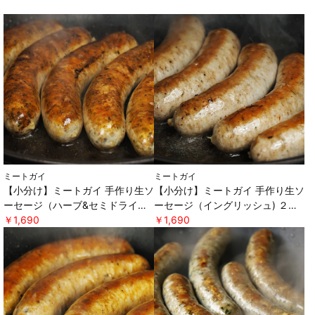
ミートガイ
ミートガイ
【小分け】ミートガイ 手作り生ソ
【小分け】ミートガイ 手作り生ソ
ーセージ（ハーブ&セミドライト
ーセージ（イングリッシュ) ２本
マト) ２本パック×２セット ＊軽
￥1,690
パック×２セット ＊軽減税率対
￥1,690
減税率対象 [ミートガイ]
象 [ミートガイ]