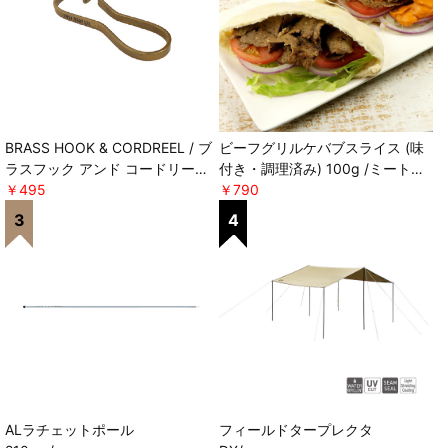
BRASS HOOK & CORDREEL / ブ
ビーフグリルケバブスライス (味
ラスフック アンド コードリール
付き・調理済み) 100g /ミートガ
POST GENERAL
￥495
イ ＊軽減税率対象
￥790
ALラチェットポール
フィールドタープレクタ