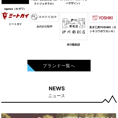
ーデザイン）
ストジェネラル）
ogawa（オガワ）
ミートガイ
みのひだ社中
良木工房YOSHIKI（ヨ
シキコウボウヨシキ）
伊川彫刻店
ブランド一覧へ
NEWS
ニュース