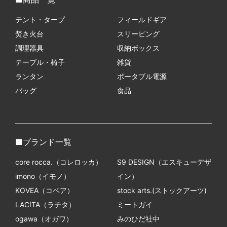
テント・タープ
フィールドギア
焚き火台
スリーピング
調理器具
収納ボックス
テーブル・椅子
雑貨
ランタン
ポータブル電源
バッグ
食品
ブランド一覧
core rocca.（コレロッカ）
S9 DESIGN（エスキューデザ
imono（イモノ）
イン）
KOVEA（コベア）
stock arts.(ストックアーツ)
LACITA（ラチタ）
ミートガイ
ogawa（オガワ）
みのひだ社中