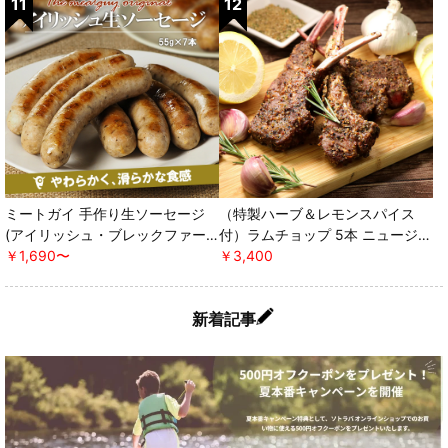
ミートガイ 手作り生ソーセージ
（特製ハーブ＆レモンスパイス
(アイリッシュ・ブレックファー
付）ラムチョップ 5本 ニュージー
スト) ＊軽減税率対象 [ミートガ
￥1,690〜
ランド産 WAKANUIスプリングラ
￥3,400
イ]
ム ＊軽減税率対象 [ミートガイ]
新着記事