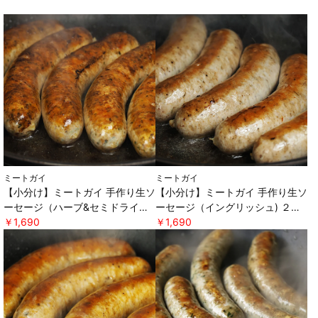
ミートガイ
ミートガイ
【小分け】ミートガイ 手作り生ソ
【小分け】ミートガイ 手作り生ソ
ーセージ（ハーブ&セミドライト
ーセージ（イングリッシュ) ２本
マト) ２本パック×２セット ＊軽
￥1,690
パック×２セット ＊軽減税率対
￥1,690
減税率対象 [ミートガイ]
象 [ミートガイ]