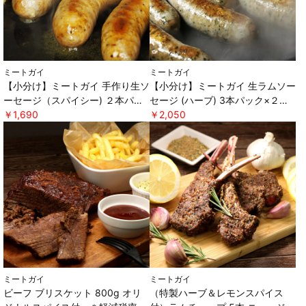
ミートガイ
ミートガイ
【小分け】ミートガイ 手作り生ソ
【小分け】ミートガイ 生ラムソー
ーセージ（スパイシー) ２本パッ
セージ (ハーブ) 3本パック×２セ
ク×２セット ＊軽減税率対象 [ミ
￥1,690
ット ＊軽減税率対象 [ミートガ
￥2,050
ートガイ]
イ]
ミートガイ
ミートガイ
ビーフ ブリスケット 800g オリ
（特製ハーブ＆レモンスパイス