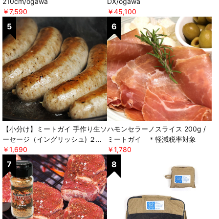
210cm/ogawa
DX/ogawa
￥7,590
￥45,100
【小分け】ミートガイ 手作り生ソ
ハモンセラーノスライス 200g /
ーセージ（イングリッシュ) ２本
ミートガイ ＊軽減税率対象
パック×２セット ＊軽減税率対
￥1,690
￥1,780
象 [ミートガイ]