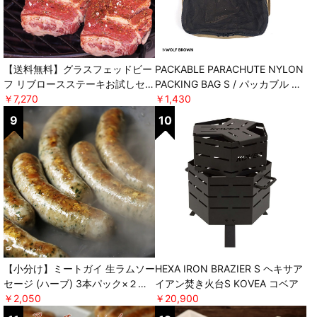
【送料無料】グラスフェッドビー
PACKABLE PARACHUTE NYLON
フ リブロースステーキお試しセッ
PACKING BAG S / パッカブル パ
ト オリジナルスパイス付き ＊軽
￥7,270
ラシュートナイロンパッキングバ
￥1,430
減税率対象 [ミートガイ]
ッグ エス POST GENERAL
【小分け】ミートガイ 生ラムソー
HEXA IRON BRAZIER S ヘキサア
セージ (ハーブ) 3本パック×２セ
イアン焚き火台S KOVEA コベア
ット ＊軽減税率対象 [ミートガ
￥2,050
￥20,900
イ]