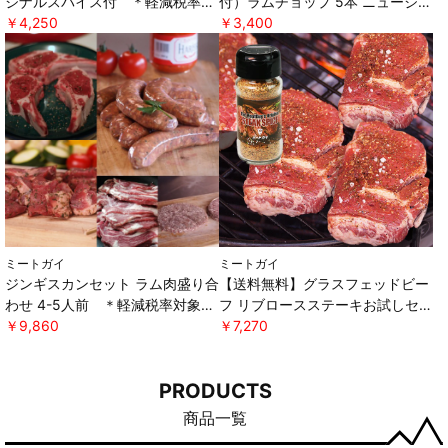
ジナルスパイス付 ＊軽減税率対
付）ラムチョップ 5本 ニュージー
象 [ミートガイ]
￥4,250
ランド産 WAKANUIスプリングラ
￥3,400
ム ＊軽減税率対象 [ミートガイ]
ミートガイ
ミートガイ
ジンギスカンセット ラム肉盛り合
【送料無料】グラスフェッドビー
わせ 4-5人前 ＊軽減税率対象
フ リブロースステーキお試しセッ
[ミートガイ]
￥9,860
ト オリジナルスパイス付き ＊軽
￥7,270
減税率対象 [ミートガイ]
PRODUCTS
商品一覧