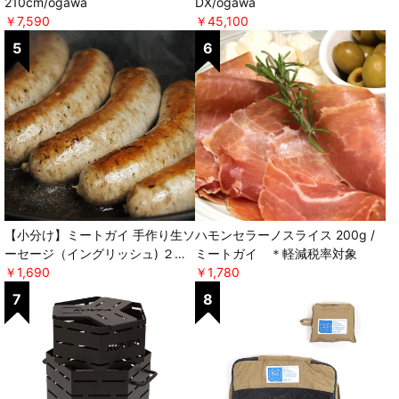
210cm/ogawa
DX/ogawa
￥7,590
￥45,100
【小分け】ミートガイ 手作り生ソ
ハモンセラーノスライス 200g /
ーセージ（イングリッシュ) ２本
ミートガイ ＊軽減税率対象
パック×２セット ＊軽減税率対
￥1,690
￥1,780
象 [ミートガイ]