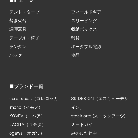
テント・タープ
フィールドギア
焚き火台
スリーピング
調理器具
収納ボックス
テーブル・椅子
雑貨
ランタン
ポータブル電源
バッグ
食品
ブランド一覧
core rocca.（コレロッカ）
S9 DESIGN（エスキューデザ
imono（イモノ）
イン）
KOVEA（コベア）
stock arts.(ストックアーツ)
LACITA（ラチタ）
ミートガイ
ogawa（オガワ）
みのひだ社中