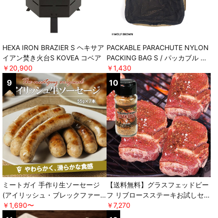
HEXA IRON BRAZIER S ヘキサア
PACKABLE PARACHUTE NYLON
イアン焚き火台S KOVEA コベア
PACKING BAG S / パッカブル パ
￥20,900
ラシュートナイロンパッキングバ
￥1,430
ッグ エス POST GENERAL
ミートガイ 手作り生ソーセージ
【送料無料】グラスフェッドビー
(アイリッシュ・ブレックファー
フ リブロースステーキお試しセッ
スト) ＊軽減税率対象 [ミートガ
￥1,690〜
ト オリジナルスパイス付き ＊軽
￥7,270
イ]
減税率対象 [ミートガイ]