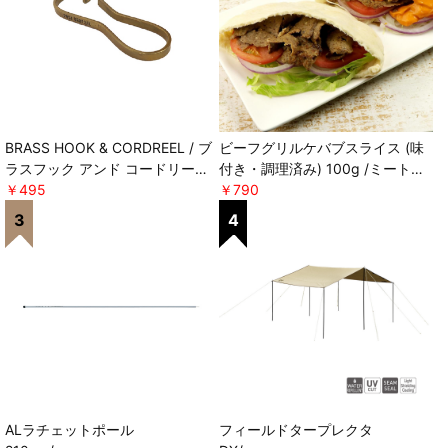
BRASS HOOK & CORDREEL / ブ
ビーフグリルケバブスライス (味
ラスフック アンド コードリール
付き・調理済み) 100g /ミートガ
POST GENERAL
￥495
イ ＊軽減税率対象
￥790
ALラチェットポール
フィールドタープレクタ