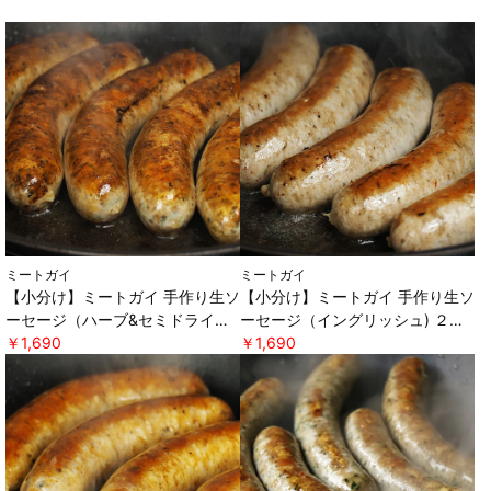
ミートガイ
ミートガイ
【小分け】ミートガイ 手作り生ソ
【小分け】ミートガイ 手作り生ソ
ーセージ（ハーブ&セミドライト
ーセージ（イングリッシュ) ２本
マト) ２本パック×２セット ＊軽
￥1,690
パック×２セット ＊軽減税率対
￥1,690
減税率対象 [ミートガイ]
象 [ミートガイ]