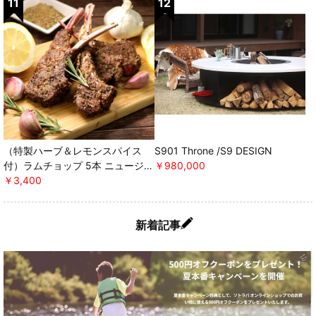
（特製ハーブ＆レモンスパイス
S901 Throne /S9 DESIGN
付）ラムチョップ 5本 ニュージー
￥980,000
ランド産 WAKANUIスプリングラ
￥3,400
ム ＊軽減税率対象 [ミートガイ]
新着記事