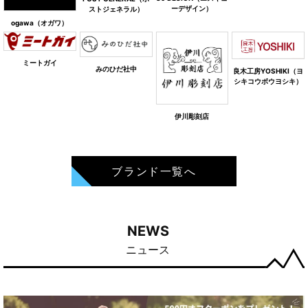
ーデザイン）
ストジェネラル）
ogawa（オガワ）
ミートガイ
みのひだ社中
良木工房YOSHIKI（ヨ
シキコウボウヨシキ）
伊川彫刻店
ブランド一覧へ
NEWS
ニュース