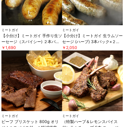
ミートガイ
ミートガイ
【小分け】ミートガイ 手作り生ソ
【小分け】ミートガイ 生ラムソー
ーセージ（スパイシー) ２本パッ
セージ (ハーブ) 3本パック×２セ
ク×２セット ＊軽減税率対象 [ミ
￥1,690
ット ＊軽減税率対象 [ミートガ
￥2,050
ートガイ]
イ]
ミートガイ
ミートガイ
ビーフ ブリスケット 800g オリ
（特製ハーブ＆レモンスパイス