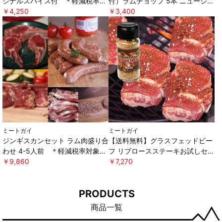
ジナルスパイス付 ＊軽減税率対
付）ラムチョップ 5本 ニュージー
象 [ミートガイ]
￥4,250
ランド産 WAKANUIスプリングラ
￥3,400
ム ＊軽減税率対象 [ミートガイ]
ミートガイ
ミートガイ
ジンギスカンセット ラム肉盛り合
【送料無料】グラスフェッドビー
わせ 4-5人前 ＊軽減税率対象
フ リブロースステーキお試しセッ
[ミートガイ]
￥9,860
ト オリジナルスパイス付き ＊軽
￥7,270
減税率対象 [ミートガイ]
PRODUCTS
商品一覧