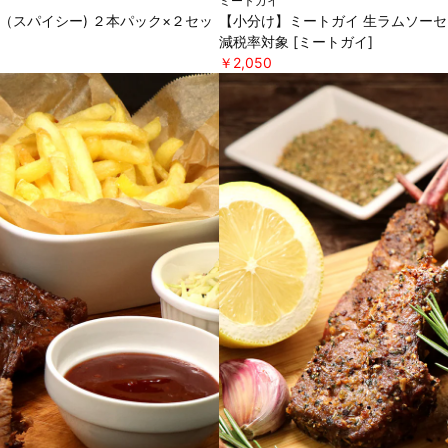
ミートガイ
（スパイシー) ２本パック×２セッ
【小分け】ミートガイ 生ラムソーセー
減税率対象 [ミートガイ]
￥2,050