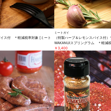
ミートガイ
パイス付 ＊軽減税率対象 [ミート
（特製ハーブ＆レモンスパイス付）ラ
WAKANUIスプリングラム ＊軽減税
￥3,400