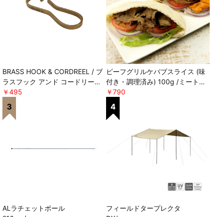
BRASS HOOK & CORDREEL / ブ
ビーフグリルケバブスライス (味
ラスフック アンド コードリール
付き・調理済み) 100g /ミートガ
POST GENERAL
￥495
イ ＊軽減税率対象
￥790
ALラチェットポール
フィールドタープレクタ