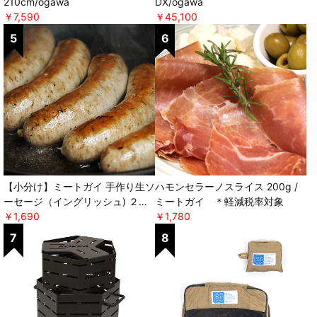
210cm/ogawa
DX/ogawa
￥7,590
￥45,100
【小分け】ミートガイ 手作り生ソ
ハモンセラーノスライス 200g /
ーセージ（イングリッシュ) ２本
ミートガイ ＊軽減税率対象
パック×２セット ＊軽減税率対
￥1,690
￥1,780
象 [ミートガイ]