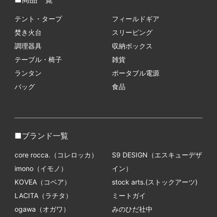
テント・タープ
フィールドギア
焚き火台
スリーピング
調理器具
収納ボックス
テーブル・椅子
雑貨
ランタン
ポータブル電源
バッグ
食品
ブランド一覧
core rocca.（コレロッカ）
S9 DESIGN（エスキューデザ
imono（イモノ）
イン）
KOVEA（コベア）
stock arts.(ストックアーツ)
LACITA（ラチタ）
ミートガイ
ogawa（オガワ）
みのひだ社中