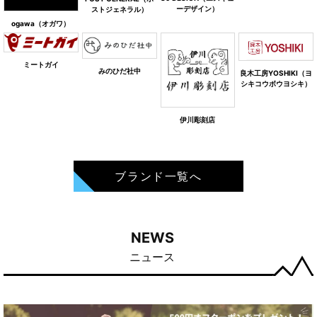
ーデザイン）
ストジェネラル）
ogawa（オガワ）
ミートガイ
みのひだ社中
良木工房YOSHIKI（ヨ
シキコウボウヨシキ）
伊川彫刻店
ブランド一覧へ
NEWS
ニュース