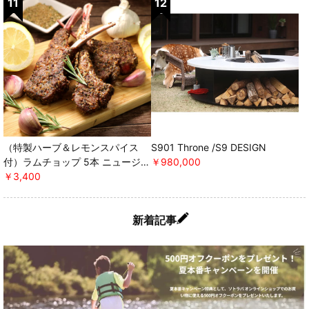
（特製ハーブ＆レモンスパイス
S901 Throne /S9 DESIGN
付）ラムチョップ 5本 ニュージー
￥980,000
ランド産 WAKANUIスプリングラ
￥3,400
ム ＊軽減税率対象 [ミートガイ]
新着記事