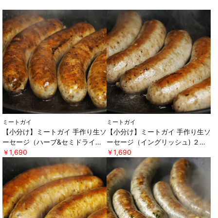
ミートガイ
ミートガイ
【小分け】ミートガイ 手作り生ソ
【小分け】ミートガイ 手作り生ソ
ーセージ（ハーブ&セミドライト
ーセージ（イングリッシュ) ２本
マト) ２本パック×２セット ＊軽
￥1,690
パック×２セット ＊軽減税率対
￥1,690
減税率対象 [ミートガイ]
象 [ミートガイ]