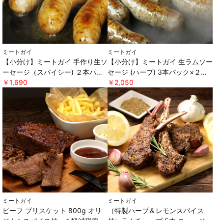
ミートガイ
ミートガイ
【小分け】ミートガイ 手作り生ソ
【小分け】ミートガイ 生ラムソー
ーセージ（スパイシー) ２本パッ
セージ (ハーブ) 3本パック×２セ
ク×２セット ＊軽減税率対象 [ミ
￥1,690
ット ＊軽減税率対象 [ミートガ
￥2,050
ートガイ]
イ]
ミートガイ
ミートガイ
ビーフ ブリスケット 800g オリ
（特製ハーブ＆レモンスパイス