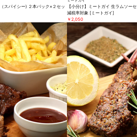
ミートガイ
（スパイシー) ２本パック×２セッ
【小分け】ミートガイ 生ラムソーセー
減税率対象 [ミートガイ]
￥2,050