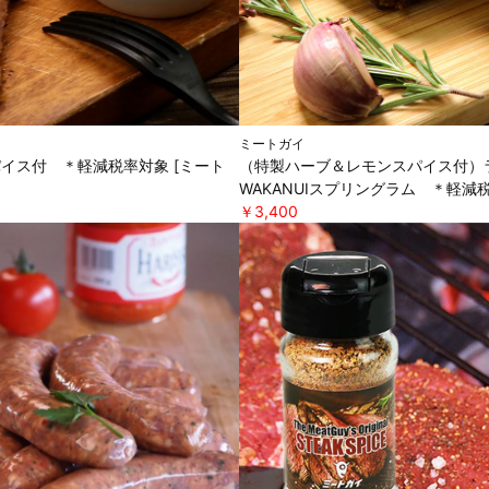
ミートガイ
パイス付 ＊軽減税率対象 [ミート
（特製ハーブ＆レモンスパイス付）ラ
WAKANUIスプリングラム ＊軽減税
￥3,400