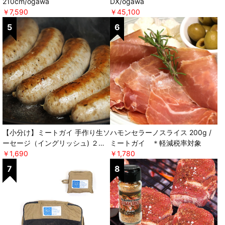
210cm/ogawa
DX/ogawa
￥7,590
￥45,100
【小分け】ミートガイ 手作り生ソ
ハモンセラーノスライス 200g /
ーセージ（イングリッシュ) ２本
ミートガイ ＊軽減税率対象
パック×２セット ＊軽減税率対
￥1,690
￥1,780
象 [ミートガイ]