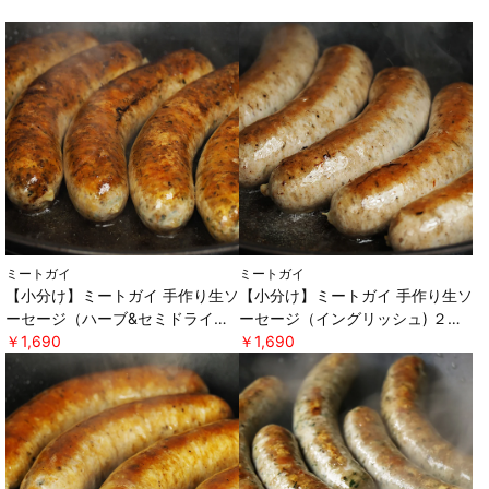
ミートガイ
ミートガイ
【小分け】ミートガイ 手作り生ソ
【小分け】ミートガイ 手作り生ソ
ーセージ（ハーブ&セミドライト
ーセージ（イングリッシュ) ２本
マト) ２本パック×２セット ＊軽
￥1,690
パック×２セット ＊軽減税率対
￥1,690
減税率対象 [ミートガイ]
象 [ミートガイ]