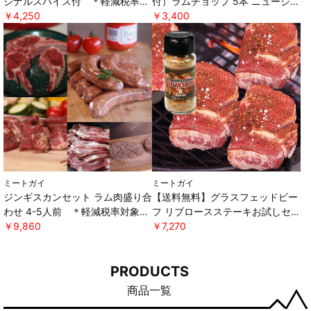
ジナルスパイス付 ＊軽減税率対
付）ラムチョップ 5本 ニュージー
象 [ミートガイ]
￥4,250
ランド産 WAKANUIスプリングラ
￥3,400
ム ＊軽減税率対象 [ミートガイ]
ミートガイ
ミートガイ
ジンギスカンセット ラム肉盛り合
【送料無料】グラスフェッドビー
わせ 4-5人前 ＊軽減税率対象
フ リブロースステーキお試しセッ
[ミートガイ]
￥9,860
ト オリジナルスパイス付き ＊軽
￥7,270
減税率対象 [ミートガイ]
PRODUCTS
商品一覧