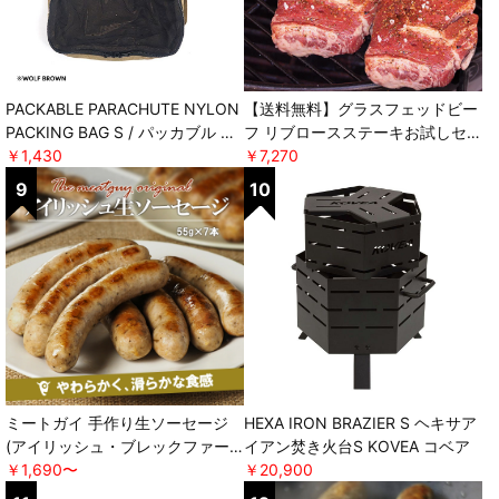
PACKABLE PARACHUTE NYLON
【送料無料】グラスフェッドビー
PACKING BAG S / パッカブル パ
フ リブロースステーキお試しセッ
ラシュートナイロンパッキングバ
￥1,430
ト オリジナルスパイス付き ＊軽
￥7,270
ッグ エス POST GENERAL
減税率対象 [ミートガイ]
ミートガイ 手作り生ソーセージ
HEXA IRON BRAZIER S ヘキサア
(アイリッシュ・ブレックファー
イアン焚き火台S KOVEA コベア
スト) ＊軽減税率対象 [ミートガ
￥1,690〜
￥20,900
イ]