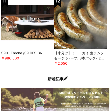
S901 Throne /S9 DESIGN
【小分け】ミートガイ 生ラムソー
￥980,000
セージ (ハーブ) 3本パック×２セ
ット ＊軽減税率対象 [ミートガ
￥2,050
イ]
新着記事