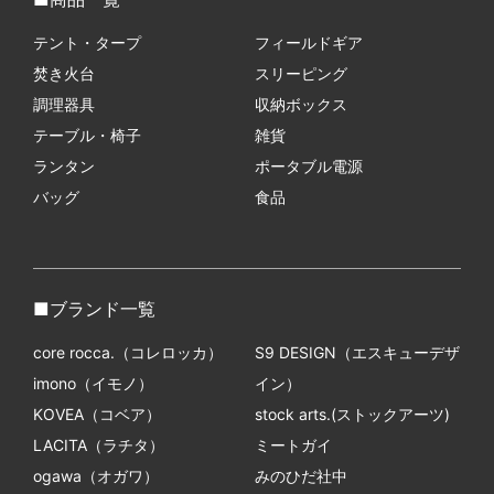
テント・タープ
フィールドギア
焚き火台
スリーピング
調理器具
収納ボックス
テーブル・椅子
雑貨
ランタン
ポータブル電源
バッグ
食品
ブランド一覧
core rocca.（コレロッカ）
S9 DESIGN（エスキューデザ
imono（イモノ）
イン）
KOVEA（コベア）
stock arts.(ストックアーツ)
LACITA（ラチタ）
ミートガイ
ogawa（オガワ）
みのひだ社中