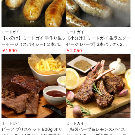
ミートガイ
ミートガイ
【小分け】ミートガイ 手作り生ソ
【小分け】ミートガイ 生ラムソー
ーセージ（スパイシー) ２本パッ
セージ (ハーブ) 3本パック×２セ
ク×２セット ＊軽減税率対象 [ミ
￥1,690
ット ＊軽減税率対象 [ミートガ
￥2,050
ートガイ]
イ]
ミートガイ
ミートガイ
ビーフ ブリスケット 800g オリ
（特製ハーブ＆レモンスパイス