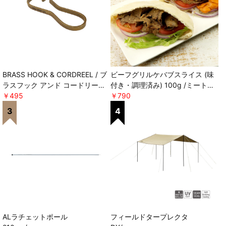
BRASS HOOK & CORDREEL / ブ
ビーフグリルケバブスライス (味
ラスフック アンド コードリール
付き・調理済み) 100g /ミートガ
POST GENERAL
￥495
イ ＊軽減税率対象
￥790
ALラチェットポール
フィールドタープレクタ