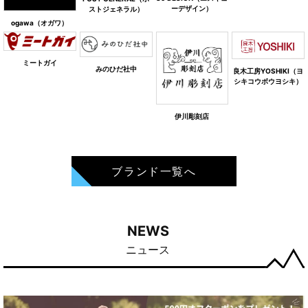
ーデザイン）
ストジェネラル）
ogawa（オガワ）
ミートガイ
みのひだ社中
良木工房YOSHIKI（ヨ
シキコウボウヨシキ）
伊川彫刻店
ブランド一覧へ
NEWS
ニュース