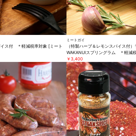
ミートガイ
パイス付 ＊軽減税率対象 [ミート
（特製ハーブ＆レモンスパイス付）ラ
WAKANUIスプリングラム ＊軽減税
￥3,400