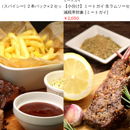
ミートガイ
（スパイシー) ２本パック×２セッ
【小分け】ミートガイ 生ラムソーセー
減税率対象 [ミートガイ]
￥2,050